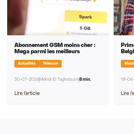
Abonnement GSM moins cher :
Prime
Mega parmi les meilleurs
Belg
Actualités
Télécom
March
30-07-2026
Mehdi El Taghdouini
8 min.
18-06
Lire l’article
Lire l’