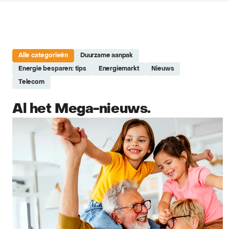
Site réalisé par Softedge studio - https://softedge.be
Alle categorieën
Duurzame aanpak
Energie besparen: tips
Energiemarkt
Nieuws
Telecom
Al het Mega-nieuws.