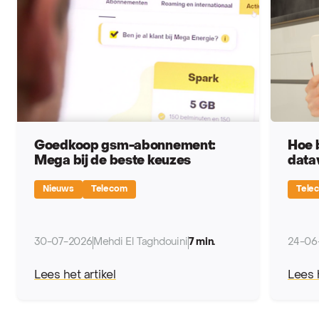
Goedkoop gsm-abonnement:
Hoe 
Mega bij de beste keuzes
data
Nieuws
Telecom
Tele
30-07-2026
Mehdi El Taghdouini
7 min.
24-06
Lees het artikel
Lees h