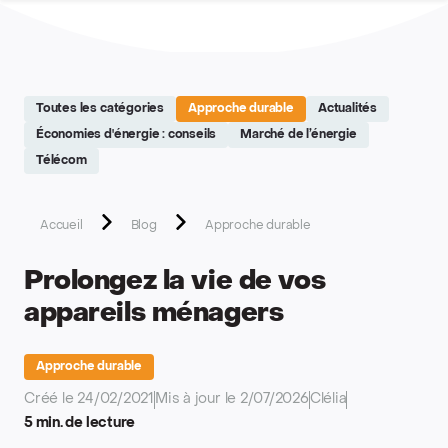
Site réalisé par Softedge studio - https://softedge.be
Toutes les catégories
Approche durable
Actualités
Économies d'énergie : conseils
Marché de l’énergie
Télécom
Accueil
Blog
Approche durable
Prolongez la vie de vos
appareils ménagers
Approche durable
Créé le 24/02/2021
Mis à jour le 2/07/2026
Clélia
5 min. de lecture