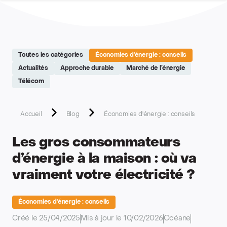
Site réalisé par Softedge studio - https://softedge.be
Toutes les catégories
Économies d'énergie : conseils
Actualités
Approche durable
Marché de l’énergie
Télécom
Accueil
Blog
Économies d'énergie : conseils
Les gros consommateurs
d’énergie à la maison : où va
vraiment votre électricité ?
Économies d'énergie : conseils
Créé le 25/04/2025
Mis à jour le 10/02/2026
Océane