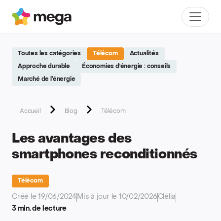
Site réalisé par Softedge studio - https://softedge.be
Mega
Menu
Toutes les catégories
Télécom
Actualités
Approche durable
Économies d'énergie : conseils
Marché de l’énergie
Accueil
Blog
Télécom
Les avantages des
smartphones reconditionnés
Télécom
Créé le 19/06/2024
Mis à jour le 10/02/2026
Clélia
3 min. de lecture