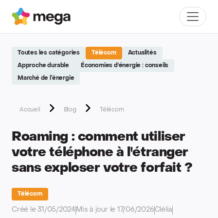
Site réalisé par Softedge studio - https://softedge.be
Mega
Menu
Toutes les catégories
Télécom
Actualités
Approche durable
Économies d'énergie : conseils
Marché de l’énergie
Accueil
Blog
Télécom
Roaming : comment utiliser
votre téléphone à l'étranger
sans exploser votre forfait ?
Télécom
Créé le 31/05/2024
Mis à jour le 17/06/2026
Clélia