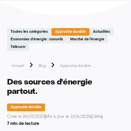
Site réalisé par Softedge studio - https://softedge.be
Toutes les catégories
Approche durable
Actualités
Économies d'énergie : conseils
Marché de l’énergie
Télécom
Accueil
Blog
Approche durable
Des sources d'énergie
partout.
Approche durable
Créé le 26/07/2023
Mis à jour le 2/06/2026
Clélia
7 min. de lecture