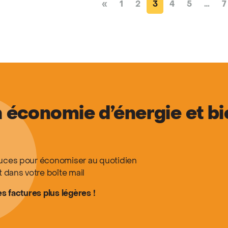
Posts navigation
«
1
2
3
4
5
…
7
 économie d’énergie et bi
tuces pour économiser au quotidien
t dans votre boîte mail
es factures plus légères !