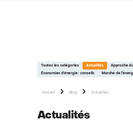
Site réalisé par Softedge studio - https://softedge.be
Toutes les catégories
Actualités
Approche du
Économies d'énergie : conseils
Marché de l’énerg
Accueil
Blog
Actualités
Actualités