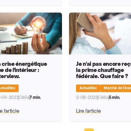
 crise énergétique
Je n'ai pas encore reç
e de l'intérieur :
la prime chauffage
terview.
fédérale. Que faire ?
ctualités
Actualités
Marché de l’éne
-09-2022
Clélia
7 min.
2-08-2022
Clélia
5 min.
e l’article
Lire l’article