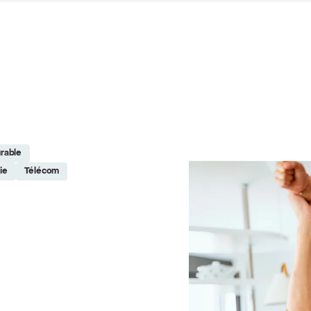
rable
ie
Télécom