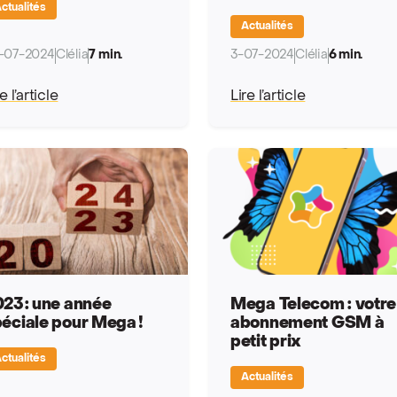
ctualités
Actualités
-07-2024
Clélia
7 min.
3-07-2024
Clélia
6 min.
e l’article
Lire l’article
23 : une année
Mega Telecom : votre
éciale pour Mega !
abonnement GSM à
petit prix
ctualités
Actualités