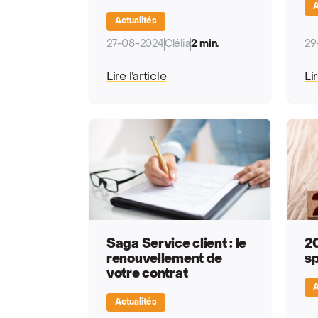
A
Actualités
27-08-2024
Clélia
2 min.
29
Lire l’article
Lir
Saga Service client : le
20
renouvellement de
sp
votre contrat
A
Actualités