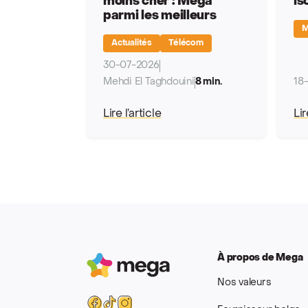
moins cher : Mega
is
parmi les meilleurs
M
Actualités
Télécom
30-07-2026
Mehdi El Taghdouini
8 min.
18
Lire l’article
Lir
À propos de Mega
Mega
Nos valeurs
Facebook
Tiktok
Instagram