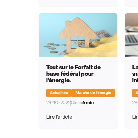
Tout sur le Forfait de
La
base fédéral pour
vu
l’énergie.
in
Actualités
Marché de l’énergie
A
24-10-2022
Clélia
6 min.
29
Lire l’article
Lir