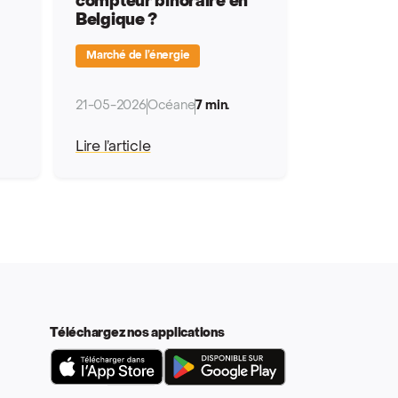
compteur bihoraire en
Belgique ?
Marché de l’énergie
21-05-2026
Océane
7 min.
Lire l’article
Téléchargez nos applications
App Store
Google Play