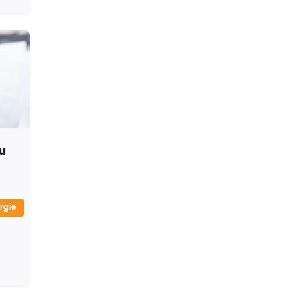
u
rgie