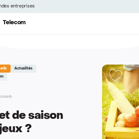
ndes entreprises
Telecom
eils
Actualités
om
onseils
t de saison
jeux ?