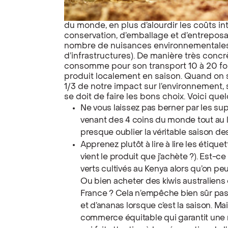
du monde, en plus d’alourdir les coûts in
conservation, d’emballage et d’entrepos
nombre de nuisances environnementales (
d’infrastructures). De manière très concrè
consomme pour son transport 10 à 20 foi
produit localement en saison. Quand on s
1/3 de notre impact sur l’environnement
se doit de faire les bons choix. Voici que
Ne vous laissez pas berner par les s
venant des 4 coins du monde tout au lo
presque oublier la véritable saison des
Apprenez plutôt à lire à lire les étiqu
vient le produit que j’achète ?). Est-c
verts cultivés au Kenya alors qu’on peu
Ou bien acheter des kiwis australiens
France ? Cela n’empêche bien sûr pa
et d’ananas lorsque c’est la saison. Mai
commerce équitable qui garantit une ré