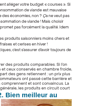
t alléger votre budget « courses ». Si
surconsommation de viande est mauvaise
ire des économies, non ?
Ç
a ne veut pas
onsommation de viande ! Mais choisir
romet pas forcément la qualité. Idem
des produits saisonniers moins chers et
raises et cerises en hiver !
ues, c’est s’assurer d’avoir toujours de
parer des produits comparables. Si l’on
n et ceux conservés en chambre froide,
lupart des gens retiennent : un prix plus
sommateurs ont passé cette barrière et
ils comprennent et sont convaincus. La
générale, les produits en circuit court
2. Bien meilleur au