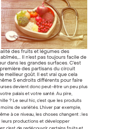
alité des fruits et légumes des
bîmés,… Il n’est pas toujours facile de
veur dans les grandes surfaces. C’est
n première des partisans du circuit
e meilleur goût. Il est vrai que cela
ême 5 endroits différents pour faire
courses devient donc peut-être un peu plus
otre palais et votre santé. Au pire,
ille ?
Le seul hic, c’est que les produits
moins de variétés. L’hiver par exemple,
ême à ce niveau, les choses changent ; les
er leurs productions et développer
z c’est de redécouvrir certains fruits et