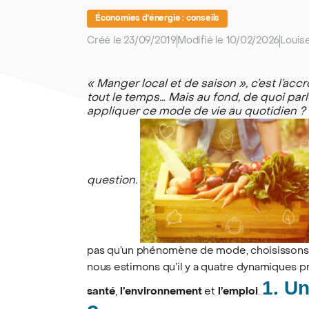
Économies d'énergie : conseils
Créé le 23/09/2019
Modifié le 10/02/2026
Louis
« Manger local et de saison », c’est l’ac
tout le temps… Mais au fond, de quoi p
appliquer ce mode de vie au quotidien ?
question.
pas qu’un phénomène de mode, choisissons e
nous estimons qu’il y a quatre dynamiques pr
1. U
santé
,
l’environnement
et
l’emploi
.