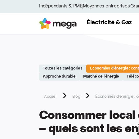
Site réalisé par Softedge studio - https://softedge.be
Indépendants & PME
Moyennes entreprises
Gra
Mega
Électricité & Gaz
Toutes les catégories
Économies d'énergie : cons
Approche durable
Marché de l’énergie
Téléc
Accueil
Blog
Économies d'énergie : c
Consommer local e
– quels sont les en