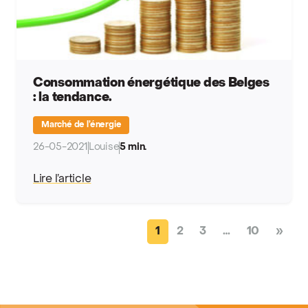
Consommation énergétique des Belges
: la tendance.
Marché de l’énergie
26-05-2021
Louise
5 min.
Lire l’article
Posts navigation
1
2
3
…
10
»