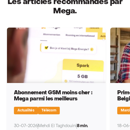
Les articles recommandés par
Mega.
Abonnement GSM moins cher :
Prime
Mega parmi les meilleurs
Belg
Actualités
Télécom
March
30-07-2026
Mehdi El Taghdouini
8 min.
18-06