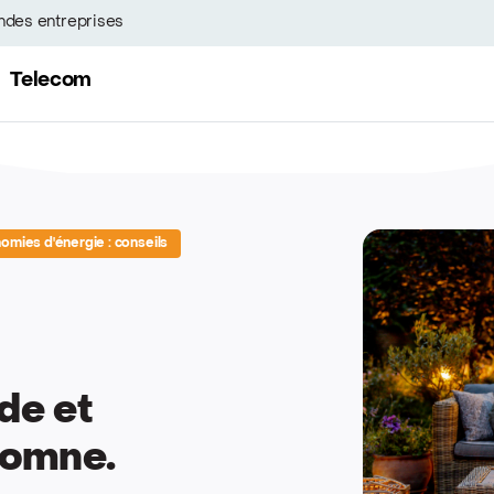
ndes entreprises
Telecom
omies d'énergie : conseils
de et
tomne.