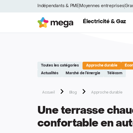
Site réalisé par Softedge studio - https://softedge.be
Indépendants & PME
Moyennes entreprises
Gra
Mega
Électricité & Gaz
Toutes les catégories
Approche durable
Écon
Actualités
Marché de l’énergie
Télécom
Accueil
Blog
Approche durable
Une terrasse chau
confortable en au