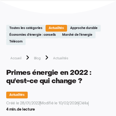
Site réalisé par Softedge studio - https://softedge.be
Toutes les catégories
Actualités
Approche durable
Économies d'énergie : conseils
Marché de l’énergie
Télécom
Accueil
Blog
Actualités
Primes énergie en 2022 :
qu'est-ce qui change ?
Actualités
Créé le 28/01/2022
Modifié le 10/02/2026
Clélia
4 min. de lecture