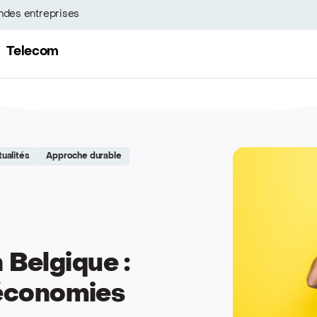
ndes entreprises
Telecom
tualités
Approche durable
 Belgique :
t économies