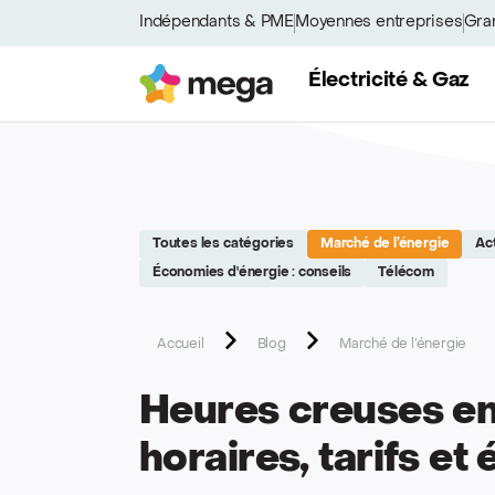
Site réalisé par Softedge studio - https://softedge.be
Indépendants & PME
Moyennes entreprises
Gra
Mega
Électricité & Gaz
Toutes les catégories
Marché de l’énergie
Ac
Économies d'énergie : conseils
Télécom
Accueil
Blog
Marché de l’énergie
Heures creuses en
horaires, tarifs e