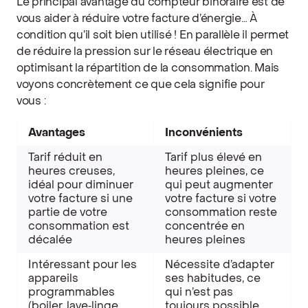
Le principal avantage du compteur bihoraire est de
vous aider à réduire votre facture d’énergie… À
condition qu’il soit bien utilisé ! En parallèle il permet
de réduire la pression sur le réseau électrique en
optimisant la répartition de la consommation. Mais
voyons concrètement ce que cela signifie pour
vous :
Avantages
Inconvénients
Tarif réduit en
Tarif plus élevé en
heures creuses,
heures pleines, ce
idéal pour diminuer
qui peut augmenter
votre facture si une
votre facture si votre
partie de votre
consommation reste
consommation est
concentrée en
décalée
heures pleines
Intéressant pour les
Nécessite d’adapter
appareils
ses habitudes, ce
programmables
qui n’est pas
(boiler, lave‑linge,
toujours possible