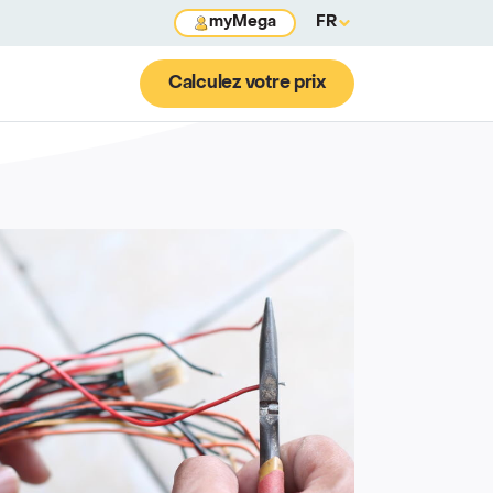
myMega
FR
Calculez votre prix