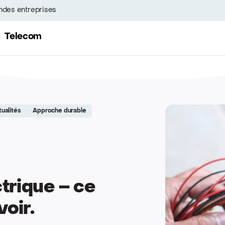
ndes entreprises
Telecom
tualités
Approche durable
trique – ce
oir.