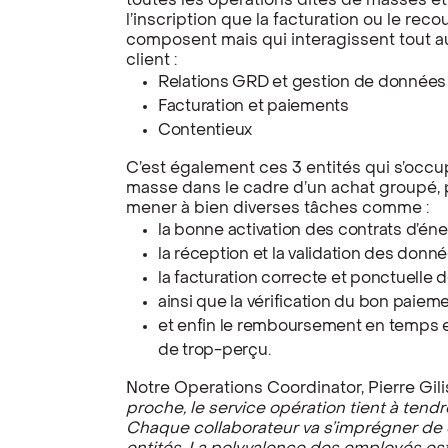
toutes les opérations dites de masses e
l’inscription que la facturation ou le reco
composent mais qui interagissent tout au
client :
Relations GRD et gestion de données
Facturation et paiements
Contentieux
C’est également ces 3 entités qui s’occu
masse dans le cadre d’un achat groupé, p
mener à bien diverses tâches comme :
la bonne activation des contrats d’éne
la réception et la validation des don
la facturation correcte et ponctuelle d
ainsi que la vérification du bon paiem
et enfin le remboursement en temps e
de trop-perçu.
Notre Operations Coordinator, Pierre Gili
proche, le service opération tient à tendre
Chaque collaborateur va s’imprégner de 