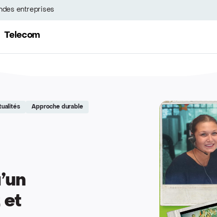
ndes entreprises
Telecom
tualités
Approche durable
u’un
 et