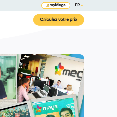
myMega
FR
Calculez votre prix