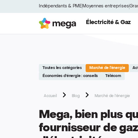
Site réalisé par Softedge studio - https://softedge.be
Indépendants & PME
Moyennes entreprises
Gra
Mega
Électricité & Gaz
Toutes les catégories
Marché de l’énergie
Ac
Économies d'énergie : conseils
Télécom
Accueil
Blog
Marché de l’énergie
Mega, bien plus q
fournisseur de gaz