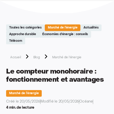
Site réalisé par Softedge studio - https://softedge.be
Toutes les catégories
Marché de l’énergie
Actualités
Approche durable
Économies d'énergie : conseils
Télécom
Accueil
Blog
Marché de l’énergie
Le compteur monohoraire :
fonctionnement et avantages
Marché de l’énergie
Créé le 20/05/2026
Modifié le 20/05/2026
Océane
4 min. de lecture