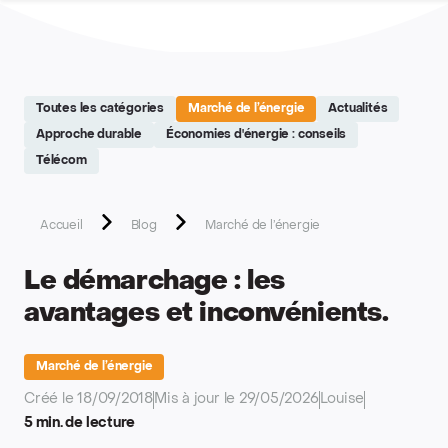
Site réalisé par Softedge studio - https://softedge.be
Toutes les catégories
Marché de l’énergie
Actualités
Approche durable
Économies d'énergie : conseils
Télécom
Accueil
Blog
Marché de l’énergie
Le démarchage : les
avantages et inconvénients.
Marché de l’énergie
Créé le 18/09/2018
Mis à jour le 29/05/2026
Louise
5 min. de lecture