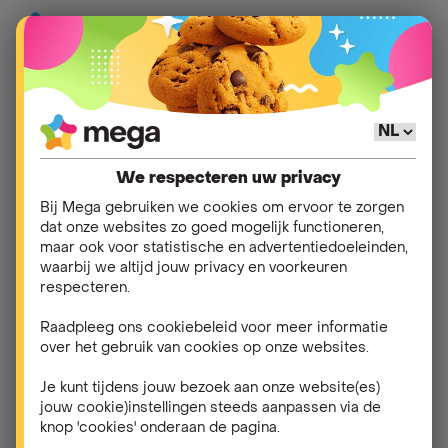
Wat is het
ambassadeurschap
We respecteren uw privacy
van Mega ?
Bij Mega gebruiken we cookies om ervoor te zorgen
dat onze websites zo goed mogelijk functioneren,
maar ook voor statistische en advertentiedoeleinden,
waarbij we altijd jouw privacy en voorkeuren
Bij Mega komt het vertrouwen en de tevredenheid
respecteren.
van onze klanten op de eerste plaats. We zijn er
dan ook van overtuigd dat tevreden klanten onze
Raadpleeg ons cookiebeleid voor meer informatie
beste ambassadeurs
zijn. Via het
over het gebruik van cookies op onze websites.
ambassadeurschap
willen we hen hiervoor
Je kunt tijdens jouw bezoek aan onze website(es)
bedanken.
jouw cookie)instellingen steeds aanpassen via de
knop 'cookies' onderaan de pagina.