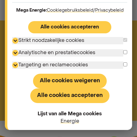
Word ambassadeur
Mega Energie:
Cookiegebruiksbeleid
/
Privacybeleid
Alle cookies accepteren
Onze beste reclame, die
Strikt noodzakelijke cookies
maak jij!
Analytische en prestatiecookies
Bij Mega zeggen we vaarwel tegen dure en
Targeting en reclamecookies
onpersoonlijke reclame. In plaats daarvan
investeren
wij in jou
, onze trouwe klant. Jouw tevredenheid en
aanbevelingen betekenen meer voor ons dan welke
Alle cookies weigeren
reclame dan ook, en daarom willen we
jou belonen
.
Alle cookies accepteren
Meer info
Lijst van alle Mega cookies
Energie