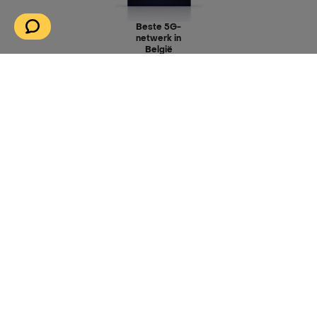
Beste 5G-
netwerk in
België
volgens Ookla®!
Onze applicaties downloaden
Ook beschikbaar in uw browser
myMega energie
|
myMega telecom
-
-
Juridische informatie energie
Privacybeleid energie
-
-
Cookiebeleid energie
Cookiebeleid energie
-
-
Algemene voorwaarden telecom
Privacybeleid telecom
-
-
Bedrijfsgegevens
Cookiebeleid telecom
Cookies