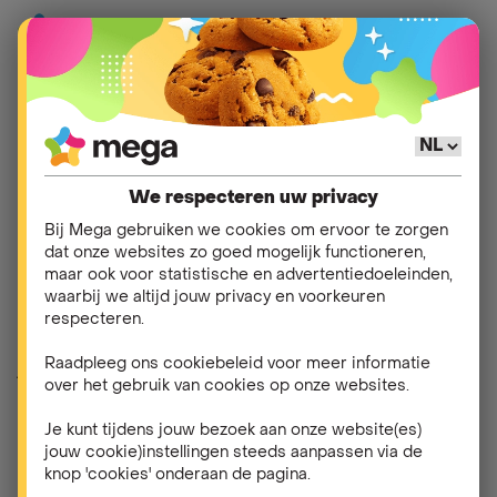
Verhuis je? Regel je
energie eenvoudig via
We respecteren uw privacy
Mega
Bij Mega gebruiken we cookies om ervoor te zorgen
dat onze websites zo goed mogelijk functioneren,
maar ook voor statistische en advertentiedoeleinden,
Ga je binnenkort verhuizen en wil je voor je nieuwe
waarbij we altijd jouw privacy en voorkeuren
adres een contract voor elektriciteit en/of aardgas
respecteren.
bij Mega afsluiten? Of ben je al klant bij Mega en wil
Raadpleeg ons cookiebeleid voor meer informatie
je je energiecontract meenemen naar je nieuwe
over het gebruik van cookies op onze websites.
woning? Misschien wil je van de gelegenheid
gebruikmaken om van energieleverancier te
Je kunt tijdens jouw bezoek aan onze website(es)
veranderen. Wat je situatie ook is, Mega staat voor je
jouw cookie)instellingen steeds aanpassen via de
klaar!
knop 'cookies' onderaan de pagina.