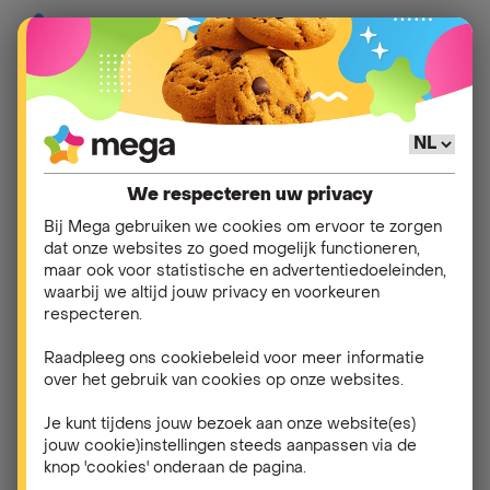
Hou het warm met
Mega
en
Jaimy by
We respecteren uw privacy
Belfius
!
Bij Mega gebruiken we cookies om ervoor te zorgen
dat onze websites zo goed mogelijk functioneren,
maar ook voor statistische en advertentiedoeleinden,
waarbij we altijd jouw privacy en voorkeuren
Je verwarmingsinstallatie verdient de beste zorgen.
respecteren.
Met een regelmatig onderhoud voorkom je
verrassingen en blijft alles veilig en efficiënt werken.
Raadpleeg ons cookiebeleid voor meer informatie
over het gebruik van cookies op onze websites.
Dankzij de samenwerking tussen
Mega en Jaimy by
Belfius
is dat snel geregeld. Via myMega boek je
Je kunt tijdens jouw bezoek aan onze website(es)
eenvoudig een onderhoud online — voor zowel gas-
jouw cookie)instellingen steeds aanpassen via de
knop 'cookies' onderaan de pagina.
als stookolieketels.