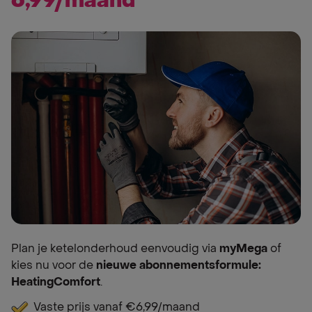
6,99/maand
Plan je ketelonderhoud eenvoudig via
myMega
of
kies nu voor de
nieuwe abonnementsformule:
HeatingComfort
.
Vaste prijs vanaf €6,99/maand