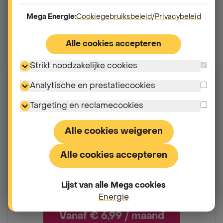
Nieuw:
je kan nu ook kiezen voor de
Mega Energie:
Cookiegebruiksbeleid
/
Privacybeleid
abonnementsformule HeatingComfort, zodat jouw
onderhoud steeds op tijd kan worden ingepland.
Alle cookies accepteren
Handig én zorgeloos!
Strikt noodzakelijke cookies
HeatingComfort
Analytische en prestatiecookies
Targeting en reclamecookies
Slimme kostenspreiding via
maandelijkse betaling
Alle cookies weigeren
24/7 assistentie in geval van panne
Automatische herinnering aan het
Alle cookies accepteren
onderhoud van je gas- of mazoutketel
Erkende vakmensen
Lijst van alle Mega cookies
Energie
Vanaf € 6,99 / maand