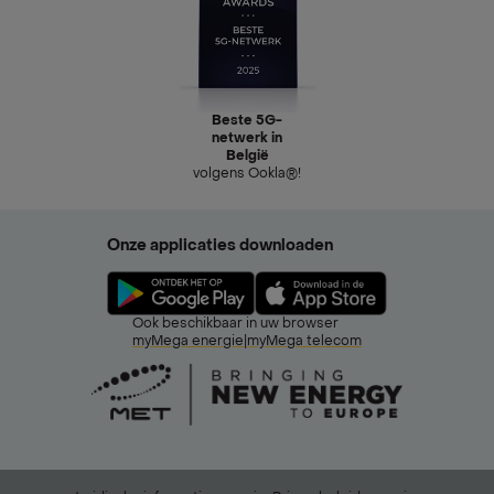
Beste 5G-
netwerk in
België
volgens Ookla®!
Onze applicaties downloaden
Ook beschikbaar in uw browser
myMega energie
|
myMega telecom