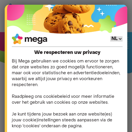
We respecteren uw privacy
Bij Mega gebruiken we cookies om ervoor te zorgen
dat onze websites zo goed mogelijk functioneren,
maar ook voor statistische en advertentiedoeleinden,
waarbij we altijd jouw privacy en voorkeuren
Update van onze Alge
respecteren.
mene Verkoopsvoorwa
Raadpleeg ons cookiebeleid voor meer informatie
over het gebruik van cookies op onze websites.
arden
Je kunt tijdens jouw bezoek aan onze website(es)
jouw cookie)instellingen steeds aanpassen via de
Door wijzigingen in de wet- en regelgeving hebben
knop 'cookies' onderaan de pagina.