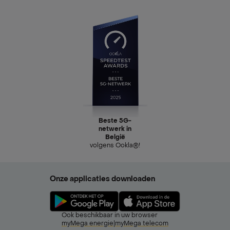
Beste 5G-
netwerk in
België
volgens Ookla®!
Onze applicaties downloaden
Ook beschikbaar in uw browser
myMega energie
|
myMega telecom