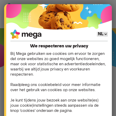
We respecteren uw privacy
Bij Mega gebruiken we cookies om ervoor te zorgen
dat onze websites zo goed mogelijk functioneren,
maar ook voor statistische en advertentiedoeleinden,
waarbij we altijd jouw privacy en voorkeuren
Vergelijken om te
respecteren.
besparen!
Raadpleeg ons cookiebeleid voor meer informatie
over het gebruik van cookies op onze websites.
Je kunt tijdens jouw bezoek aan onze website(es)
Wil jij jouw energiefactuur verlagen?
Bij Mega zijn
jouw cookie)instellingen steeds aanpassen via de
we ervan overtuigd dat je door onze superscherpe
knop 'cookies' onderaan de pagina.