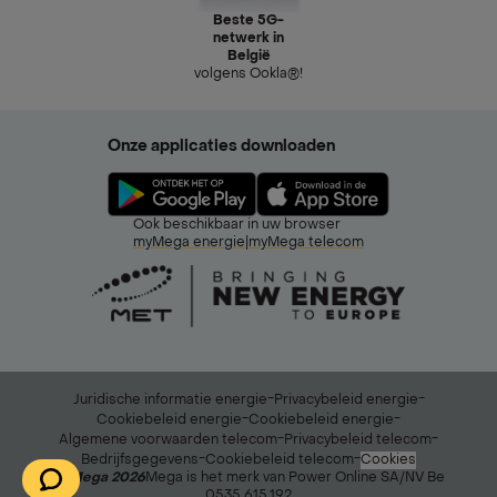
Beste 5G-
netwerk in
België
volgens Ookla®!
Onze applicaties downloaden
Ook beschikbaar in uw browser
myMega energie
|
myMega telecom
-
-
Juridische informatie energie
Privacybeleid energie
-
-
Cookiebeleid energie
Cookiebeleid energie
-
-
Algemene voorwaarden telecom
Privacybeleid telecom
-
-
Bedrijfsgegevens
Cookiebeleid telecom
Cookies
© Mega 2026
Mega is het merk van Power Online SA/NV Be
0535.615.192