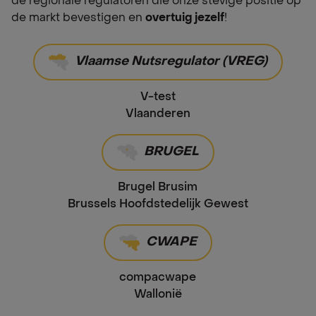
de regionale regulatoren die onze stevige positie op
de markt bevestigen en
overtuig jezelf
!
Vlaamse Nutsregulator (VREG)
V-test
Vlaanderen
BRUGEL
Brugel Brusim
Brussels Hoofdstedelijk Gewest
CWAPE
compacwape
Wallonië