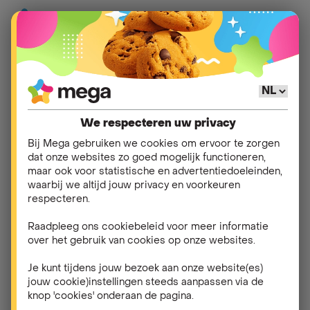
Hulp
>
Klant worden
>
Energie en mobiele telefonie
We respecteren uw privacy
Ik ben nog geen klant
Bij Mega gebruiken we cookies om ervoor te zorgen
dat onze websites zo goed mogelijk functioneren,
bij Mega voor mijn
maar ook voor statistische en advertentiedoeleinden,
waarbij we altijd jouw privacy en voorkeuren
energie. Hoe
respecteren.
combineer ik mijn
Raadpleeg ons cookiebeleid voor meer informatie
over het gebruik van cookies op onze websites.
mobiel abonnement en
Je kunt tijdens jouw bezoek aan onze website(es)
mijn nieuwe
jouw cookie)instellingen steeds aanpassen via de
knop 'cookies' onderaan de pagina.
energiecontract?