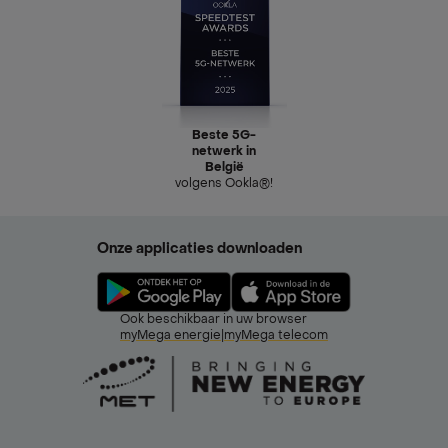
Beste 5G-
netwerk in
België
volgens Ookla®!
Onze applicaties downloaden
Ook beschikbaar in uw browser
myMega energie
|
myMega telecom