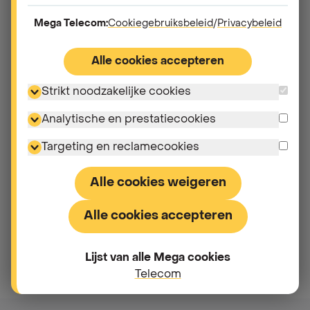
Mega Telecom:
Cookiegebruiksbeleid
/
Privacybeleid
Ik heb mijn simkaart niet ontvangen. Wat moet ik
doen?
Alle cookies accepteren
Strikt noodzakelijke cookies
Waarom werd de aanvraag van mijn abonnement
geweigerd?
Analytische en prestatiecookies
Targeting en reclamecookies
Waarom werd mijn bestelling geannuleerd?
Alle cookies weigeren
Alle cookies accepteren
Lijst van alle Mega cookies
Telecom