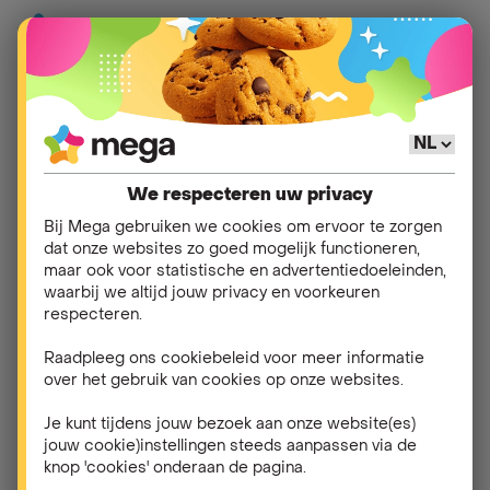
Hulp
>
Klant worden
>
Mijn bestelling volgen
We respecteren uw privacy
Andere vragen in
Mijn
Bij Mega gebruiken we cookies om ervoor te zorgen
dat onze websites zo goed mogelijk functioneren,
bestelling volgen
maar ook voor statistische en advertentiedoeleinden,
waarbij we altijd jouw privacy en voorkeuren
respecteren.
Hoe kan ik mijn bestelling opvolgen?
Raadpleeg ons cookiebeleid voor meer informatie
over het gebruik van cookies op onze websites.
Kan ik mijn abonnement aanpassen na mijn
bestelling?
Je kunt tijdens jouw bezoek aan onze website(es)
jouw cookie)instellingen steeds aanpassen via de
knop 'cookies' onderaan de pagina.
Ik wil mijn bestelling annuleren. Wat moet ik doen?