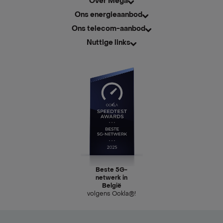
Over Mega
Ons energieaanbod
Ons telecom-aanbod
Nuttige links
Beste 5G-
netwerk in
België
volgens Ookla®!