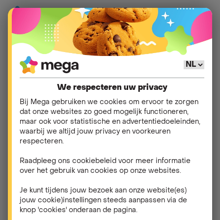
Hulp
>
Klant worden
>
Mijn inschrijving
We respecteren uw privacy
Andere vragen in
Mijn
Bij Mega gebruiken we cookies om ervoor te zorgen
dat onze websites zo goed mogelijk functioneren,
inschrijving
maar ook voor statistische en advertentiedoeleinden,
waarbij we altijd jouw privacy en voorkeuren
respecteren.
Hoe kan ik klant worden bij Mega?
Raadpleeg ons cookiebeleid voor meer informatie
over het gebruik van cookies op onze websites.
Ik wil mijn huidige nummer behouden na mijn
overstap. Is dat mogelijk?
Je kunt tijdens jouw bezoek aan onze website(es)
jouw cookie)instellingen steeds aanpassen via de
knop 'cookies' onderaan de pagina.
Ik wil overstappen naar Mega en wil graag een