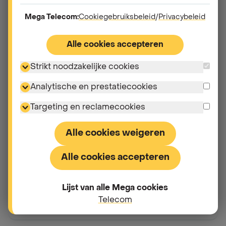
nieuw nummer. Kan dat?
Mega Telecom:
Cookiegebruiksbeleid
/
Privacybeleid
Hoe verloopt mijn overstap?
Alle cookies accepteren
Strikt noodzakelijke cookies
Blijf ik bereikbaar tijdens mijn overstap?
Analytische en prestatiecookies
Moet ik mijn huidige operator op de hoogte
Targeting en reclamecookies
brengen van mijn overstap?
Alle cookies weigeren
Wat gebeurt er met mijn abonnement of
prepaidkaart bij mijn huidige operator?
Alle cookies accepteren
Verkoopt Mega ook prepaidkaarten?
Lijst van alle Mega cookies
Telecom
Ik kies Mega voor mijn bedrijf. Wat moet ik weten?