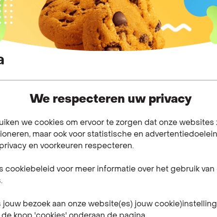
ng
"
Ik wil mijn huidige nummer behouden na mijn
overstap. Is dat mogelijk?
We respecteren uw privacy
Blijf ik bereikbaar tijdens mijn overstap?
uiken we cookies om ervoor te zorgen dat onze websites
ioneren, maar ook voor statistische en advertentiedoelei
 privacy en voorkeuren respecteren.
Verkoopt Mega ook prepaidkaarten?
 cookiebeleid voor meer informatie over het gebruik van
.
Kan ik meerdere nummers op 1 simkaart
s jouw bezoek aan onze website(es) jouw cookie)instellin
configureren?
 de knop 'cookies' onderaan de pagina.