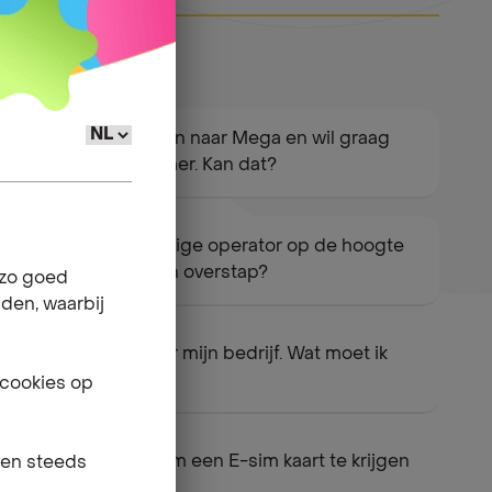
Ik wil overstappen naar Mega en wil graag
een nieuw nummer. Kan dat?
Moet ik mijn huidige operator op de hoogte
brengen van mijn overstap?
 zo goed
nden, waarbij
Ik kies Mega voor mijn bedrijf. Wat moet ik
weten?
 cookies op
Is het mogelijk om een E-sim kaart te krijgen
gen steeds
?