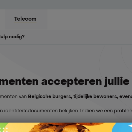
Telecom
ng
ulp nodig?
Hulp nodig?
Blog
Exclusieve voordelen
menten accepteren jullie
cumenten van
Belgische burgers, tijdelijke bewoners, even
 en identiteitsdocumenten bekijken. Indien we een prob