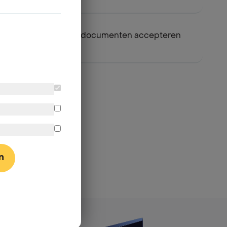
Welke identiteitsdocumenten accepteren
jullie ?
n