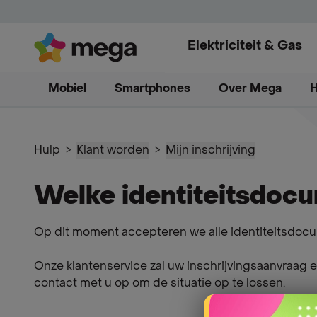
Elektriciteit & Gas
Mobiel
4 maanden gratis
Smartphones
Ons aanbod
Over Mega
Verhuizi
H
Hulp
>
Klant worden
>
Mijn inschrijving
Welke identiteitsdocu
Op dit moment accepteren we alle identiteitsdo
Onze klantenservice zal uw inschrijvingsaanvraag
contact met u op om de situatie op te lossen.