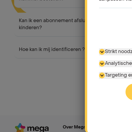
Kan ik een abonnement afsluiten voor mijn
kinderen?
Hoe kan ik mij identificeren ?
Strikt nood
Analytische
Targeting 
Over Mega
Ons energieaa