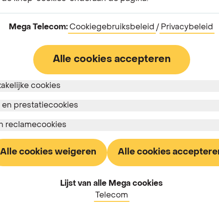
Mega Telecom:
Cookiegebruiksbeleid
/
Privacybeleid
Waarom moet ik informatie over mijn
identiteitskaart sturen?
Alle cookies accepteren
zakelijke cookies
 en prestatiecookies
en reclamecookies
Alle cookies weigeren
Alle cookies acceptere
Lijst van alle Mega cookies
Telecom
nbod
Ons telecom-
Nuttige links