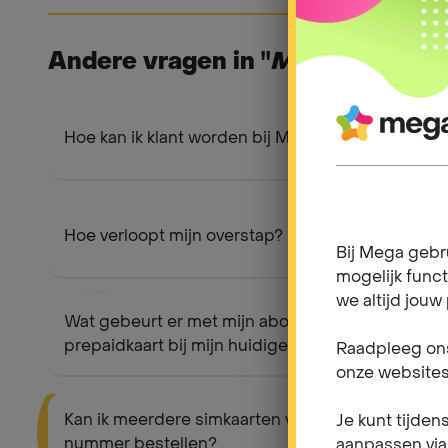
Andere vragen in "
Mijn inschrijvi
Hoe kan ik klant worden bij Mega?
Hoe verloopt mijn overstap?
Bij Mega gebr
mogelijk funct
we altijd jouw
Wat gebeurt er met mijn abonnement of
prepaidkaart bij mijn huidige operator?
Raadpleeg ons
onze websites
Kan ik meerdere simkaarten voor hetzelfde
Je kunt tijden
nummer bestellen?
aanpassen via