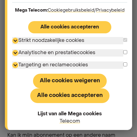
Mega Telecom:
Cookiegebruiksbeleid
/
Privacybeleid
Andere vragen in "
Mijn
Alle cookies accepteren
abonnement wijzigen
"
Strikt noodzakelijke cookies
Welk abonnement past bij mij?
Analytische en prestatiecookies
Targeting en reclamecookies
Hoe verander ik van Mega-abonnement?
Alle cookies weigeren
Kan ik mijn huidige nummer behouden als ik van
abonnement verander?
Alle cookies accepteren
Hoe kan ik opties activeren binnen mijn
Lijst van alle Mega cookies
abonnement?
Telecom
Kan ik mijn abonnement op een andere naam