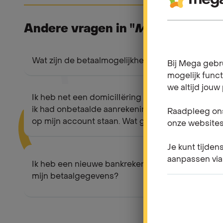
Andere vragen in "
Mijn betaalwij
Wat zijn de betaalmogelijkheden?
Bij Mega gebr
mogelijk funct
we altijd jouw
Ik heb net een domicilIëring geactiveerd en
ik had onbetaalde aanrekeningen/facturen
Raadpleeg ons
op mijn account staan. Wat gebeurt er nu?
onze websites
Je kunt tijden
aanpassen via
Ik heb een nieuwe bankrekening. Hoe wijzig ik
mijn betaalgegevens?