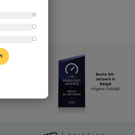
n
Beste 5G-
netwerk in
België
volgens Ookla®!