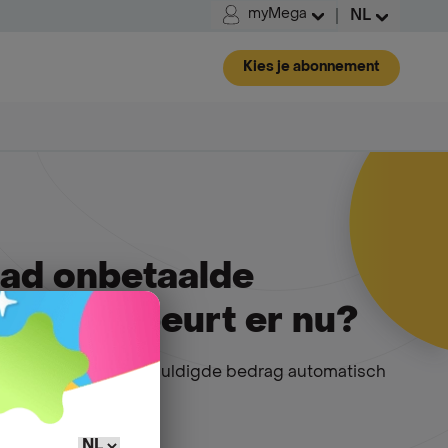
myMega
NL
Kies je abonnement
 had onbetaalde
 Wat gebeurt er nu?
, dan wordt het verschuldigde bedrag automatisch