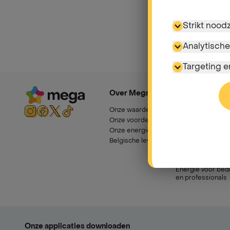
Strikt nood
Analytische
Targeting 
Over Mega
Ons energieaa
Onze waarden
Elektriciteit & gas
Onze voordelen
4 maanden gratis
Onze energie
Vaste tarieven
Belgische leverancier
Variabel tarieven
Energie voor gro
bedrijven
Energie voor bedr
en professionals
Onze applicaties downloaden