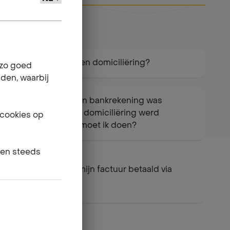
Hoe activeer ik een domiciliëring?
 zo goed
nden, waarbij
Het saldo van mijn bankrekening was
onvoldoende, de domiciliëring werd
 cookies op
geweigerd. Wat moet ik doen?
gen steeds
Wanneer wordt mijn factuur betaald via
domiciliëring?