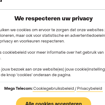
ze
"
We respecteren uw privacy
Wat zijn de voordelen van een domiciliëring?
uiken we cookies om ervoor te zorgen dat onze websites
ioneren, maar ook voor statistische en advertentiedoelei
 privacy en voorkeuren respecteren.
Mijn domiciliëringsmandaat werd geweigerd.
 cookiebeleid voor meer informatie over het gebruik van
Wat nu?
.
s jouw bezoek aan onze website(es) jouw cookie)instellin
Ik heb mijn domiciliëring gedeactiveerd en ik
 de knop 'cookies' onderaan de pagina.
heb momenteel nog een openstaande
aanrekening/factuur. Wat gebeurt er nu?
Mega Telecom:
Cookiegebruiksbeleid
/
Privacybeleid
Alle cookies accepteren