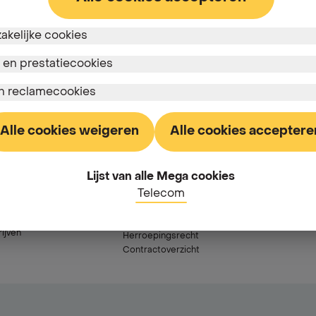
zakelijke cookies
 en prestatiecookies
en reclamecookies
nbod
Ons telecom-
Nuttige links
Alle cookies weigeren
Alle cookies acceptere
aanbod
Tariefkaarten
Mobile
Verhuizen
Lijst van alle Mega cookies
Mega Mobile 5 GB
Jobs
Telecom
Mega Mobile 30 GB
Perscontact
te
Mega Mobile 75 GB
Hulp & Contact
Mega Mobile 120 GB
Prijslijst
ijven
Herroepingsrecht
Contractoverzicht