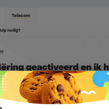
Telecom
ng
ulp nodig?
Hulp nodig?
Blog
Exclusieve voordelen
ze
Iëring geactiveerd en ik
n op mijn account staan.
je hebt één of meer aanrekeningen of facturen openstaan
w domiciliëring actief is.