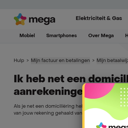
Elektriciteit & Gas
Mobiel
4 maanden gratis
Smartphones
Ons aanbod
Over Mega
Verhuizi
H
Hulp
>
Mijn factuur en betalingen
>
Mijn betaalwij
Ik heb net een domicil
aanrekeningen/facture
Als je net een domiciliëring hebt geactiveerd en 
van jouw rekening gehaald vanaf het moment dat jou