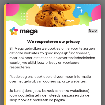
Mijn factuur en
Hulp
>
>
Betaalproblemen
betalingen
We respecteren uw privacy
Bij Mega gebruiken we cookies om ervoor te zorgen
Andere vragen in
dat onze websites zo goed mogelijk functioneren,
maar ook voor statistische en advertentiedoeleinden,
Betaalproblemen
waarbij we altijd jouw privacy en voorkeuren
respecteren.
Ik kan mijn facturen niet meer betalen. Wat kan ik
Raadpleeg ons cookiebeleid voor meer informatie
over het gebruik van cookies op onze websites.
doen?
Je kunt tijdens jouw bezoek aan onze website(es)
Wat gebeurt als ik mijn facturen niet tijdig betaal?
jouw cookie)instellingen steeds aanpassen via de
knop 'cookies' onderaan de pagina.