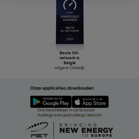
Beste 5G-
netwerk in
België
volgens Ookla®!
Onze applicaties downloaden
Ook beschikbaar in uw browser
myMega energie
|
myMega telecom