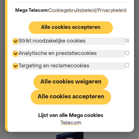
Mega Telecom:
Cookiegebruiksbeleid
/
Privacybeleid
Alle cookies accepteren
Strikt noodzakelijke cookies
Analytische en prestatiecookies
Targeting en reclamecookies
Alle cookies weigeren
Over Mega
Ons energieaanbod
Alle cookies accepteren
Ons telecom-aanbod
Nuttige links
Lijst van alle Mega cookies
Telecom