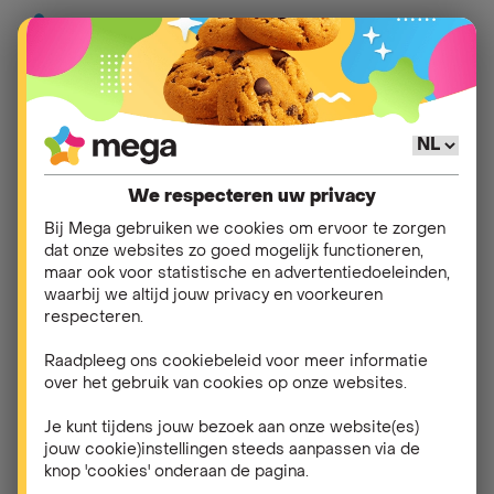
Mijn
Mijn verbruik opvolgen &
Hulp
>
>
verbruik
beheren
We respecteren uw privacy
Bij Mega gebruiken we cookies om ervoor te zorgen
Hoe raadpleeg ik mijn
dat onze websites zo goed mogelijk functioneren,
maar ook voor statistische en advertentiedoeleinden,
verbruik?
waarbij we altijd jouw privacy en voorkeuren
respecteren.
Je kan makkelijk jouw verbruik opvolgen in de
Raadpleeg ons cookiebeleid voor meer informatie
myMega-app
. Je vindt een overzicht van je verbruik
over het gebruik van cookies op onze websites.
in je dashboard: wat je al vebruikt hebt en wat er nog
over is in jouw bundel.
Je kunt tijdens jouw bezoek aan onze website(es)
jouw cookie)instellingen steeds aanpassen via de
knop 'cookies' onderaan de pagina.
Vervolgens vind je in het tabblad 'Mijn verbruik' van je