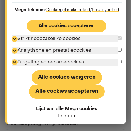
app de types en details van jouw verbruik. In deze
Mega Telecom:
Cookiegebruiksbeleid
/
Privacybeleid
volledige historiek krijg je een overzicht van al jouw
oproepen, sms'en en dataverkeer.
Alle cookies accepteren
Strikt noodzakelijke cookies
Andere vragen in "
Mijn verbruik
Analytische en prestatiecookies
opvolgen & beheren
"
Targeting en reclamecookies
Hoe activeer ik opties voor mijn abonnement (sms,
Alle cookies weigeren
data, belminuten)?
Alle cookies accepteren
Wat betekent 'verbruik buiten abonnement' of
'buiten bundel'?
Lijst van alle Mega cookies
Telecom
Hoe raadpleeg ik mijn verbruik?