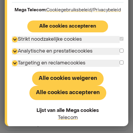
Mega Telecom:
Cookiegebruiksbeleid
/
Privacybeleid
Andere vragen in
Alle cookies accepteren
"
Premiumdiensten
"
Strikt noodzakelijke cookies
Wat zijn premiumdiensten?
Analytische en prestatiecookies
Targeting en reclamecookies
Wat zijn de tarieven van 090x en 070 oproepen?
Alle cookies weigeren
Wat zijn de tarieven van premiumdiensten?
Alle cookies accepteren
Hoe kan ik premiumdiensten blokkeren?
Lijst van alle Mega cookies
Kan ik mijn Mega abonnement gebruiken om te
Telecom
betalen voor parkeren?