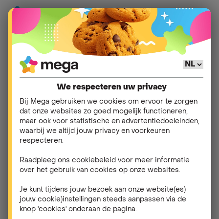
Hulp
>
Mijn verbruik
>
Premiumdiensten
We respecteren uw privacy
Kan ik mijn Mega
Bij Mega gebruiken we cookies om ervoor te zorgen
dat onze websites zo goed mogelijk functioneren,
abonnement gebruiken
maar ook voor statistische en advertentiedoeleinden,
waarbij we altijd jouw privacy en voorkeuren
om aankopen in de
respecteren.
App Store of Google
Raadpleeg ons cookiebeleid voor meer informatie
over het gebruik van cookies op onze websites.
Play te betalen?
Je kunt tijdens jouw bezoek aan onze website(es)
jouw cookie)instellingen steeds aanpassen via de
Momenteel biedt Mega deze dienst niet aan.
knop 'cookies' onderaan de pagina.