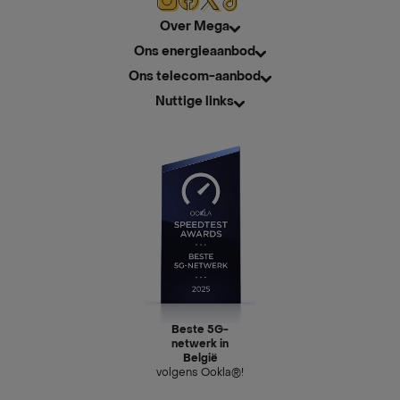
Over Mega
Ons energieaanbod
Ons telecom-aanbod
Nuttige links
Beste 5G-
netwerk in
België
volgens Ookla®!