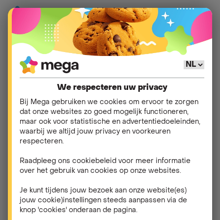
Hulp
>
myMega
>
Gebruik van myMega
We respecteren uw privacy
Andere vragen in
Bij Mega gebruiken we cookies om ervoor te zorgen
dat onze websites zo goed mogelijk functioneren,
Gebruik van myMega
maar ook voor statistische en advertentiedoeleinden,
waarbij we altijd jouw privacy en voorkeuren
respecteren.
Wat is myMega?
Raadpleeg ons cookiebeleid voor meer informatie
over het gebruik van cookies op onze websites.
Hoe installeer ik de myMega-app?
Je kunt tijdens jouw bezoek aan onze website(es)
jouw cookie)instellingen steeds aanpassen via de
Wat kan ik doen via de startpagina van myMega?
knop 'cookies' onderaan de pagina.