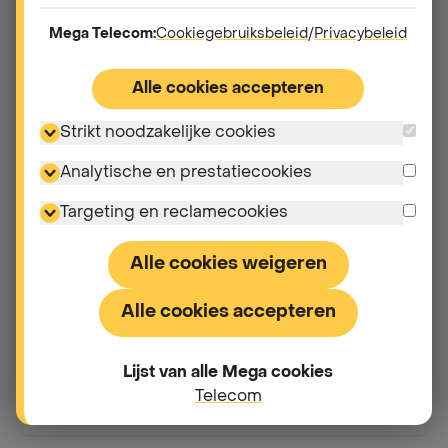
Wat vind ik terug qua verbruik in myMega?
Mega Telecom:
Cookiegebruiksbeleid
/
Privacybeleid
Hoe volg ik mijn betalingen en facturen op in
Alle cookies accepteren
myMega?
Strikt noodzakelijke cookies
Hoe beheer ik mijn abonnement in myMega?
Analytische en prestatiecookies
Targeting en reclamecookies
Hoe pas ik mijn persoonlijke gegevens aan in
myMega?
Alle cookies weigeren
Kan ik ook myMega Energie beheren via mijn
Alle cookies accepteren
mobiele telefoon?
Lijst van alle Mega cookies
Ik heb meerdere mobiele nummers, hoe kan ik
Telecom
deze raadplegen in de app?