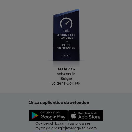
Beste 5G-
netwerk in
België
volgens Ookla®!
Onze applicaties downloaden
Ook beschikbaar in uw browser
myMega energie
|
myMega telecom