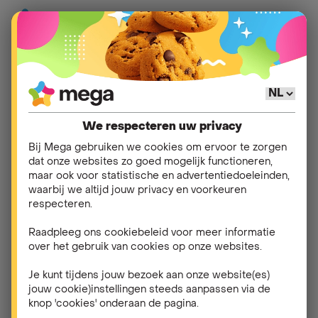
Hulp
>
myMega
>
Mijn myMega account
We respecteren uw privacy
Ik ben mijn
Bij Mega gebruiken we cookies om ervoor te zorgen
dat onze websites zo goed mogelijk functioneren,
wachtwoord vergeten.
maar ook voor statistische en advertentiedoeleinden,
waarbij we altijd jouw privacy en voorkeuren
Wat nu?
respecteren.
Raadpleeg ons cookiebeleid voor meer informatie
Je kan jouw wachtwoord altijd opnieuw instellen in
over het gebruik van cookies op onze websites.
de
myMega
-app. Daarvoor heb je je gebruikersnaam
nodig. Afhankelijk van jouw accountinstellingen is
Je kunt tijdens jouw bezoek aan onze website(es)
dat jouw klantnummer (voor mobiele telefonie of
jouw cookie)instellingen steeds aanpassen via de
energie), jouw telefoonnummer of jouw e-mailadres.
knop 'cookies' onderaan de pagina.