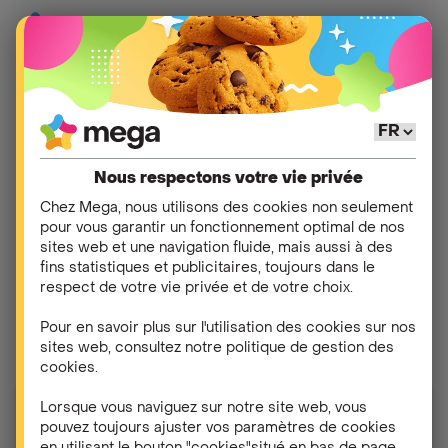
Devenez client énergie
et recevez
4 mois
Nous respectons votre vie privée
gratuits*
Chez Mega, nous utilisons des cookies non seulement
pour vous garantir un fonctionnement optimal de nos
sites web et une navigation fluide, mais aussi à des
Marre de payer trop cher votre énergie ? Faites le
fins statistiques et publicitaires, toujours dans le
choix malin avec Smart : des tarifs méga compétitifs
respect de votre vie privée et de votre choix.
et un tiers de votre facture d'énergie annuelle offert*
Pour en savoir plus sur l'utilisation des cookies sur nos
!
sites web, consultez notre politique de gestion des
cookies.
Lorsque vous naviguez sur notre site web, vous
Lancez une simulation.
pouvez toujours ajuster vos paramètres de cookies