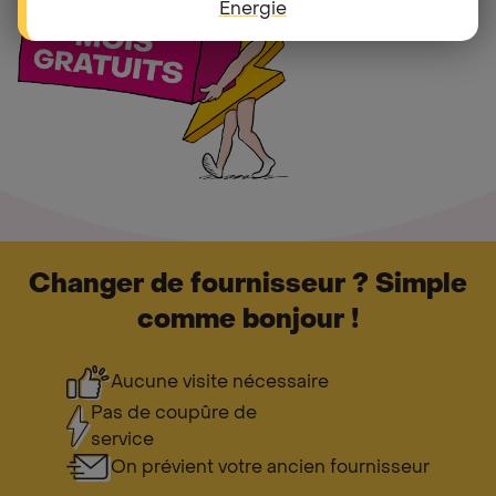
Energie
Changer de fournisseur ? Simple
comme bonjour !
Aucune visite nécessaire
Pas de coupûre de
service
On prévient votre ancien fournisseur