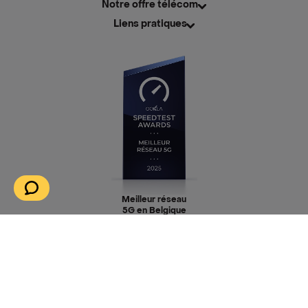
Notre offre télécom
Liens pratiques
Meilleur réseau
5G en Belgique
selon Ookla® !
Téléchargez nos applications