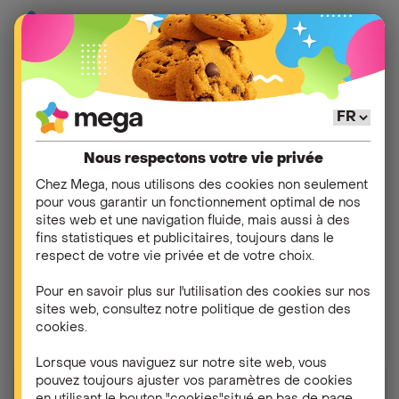
Déménagement : gérez
votre énergie
Nous respectons votre vie privée
facilement avec Mega
Chez Mega, nous utilisons des cookies non seulement
pour vous garantir un fonctionnement optimal de nos
sites web et une navigation fluide, mais aussi à des
Vous déménagez prochainement et vous avez
fins statistiques et publicitaires, toujours dans le
besoin d’un contrat d’électricité ou de gaz pour votre
respect de votre vie privée et de votre choix.
nouveau logement ? Que vous souhaitiez garder
Pour en savoir plus sur l'utilisation des cookies sur nos
votre contrat d'énergie actuel ou en profiter pour
sites web, consultez notre politique de gestion des
changer de fournisseur, Mega vous accompagne !
cookies.
Lorsque vous naviguez sur notre site web, vous
pouvez toujours ajuster vos paramètres de cookies
Lancez une simulation.