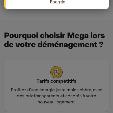
Energie
Pourquoi choisir Mega lors
de votre déménagement ?
Tarifs compétitifs
Profitez d’une énergie juste moins chère, avec
des prix transparents et adaptés à votre
nouveau logement.