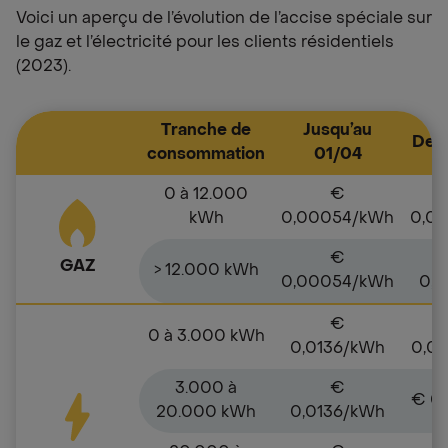
Voici un aperçu de l’évolution de l’accise spéciale sur
le gaz et l’électricité pour les clients résidentiels
(2023).
Tranche de
Jusqu’au
Depu
consommation
01/04
0 à 12.000
€
kWh
0,00054/kWh
0,0
€
GAZ
> 12.000 kWh
0,00054/kWh
0,
€
0 à 3.000 kWh
0,0136/kWh
0,0
3.000 à
€
€ 0
20.000 kWh
0,0136/kWh