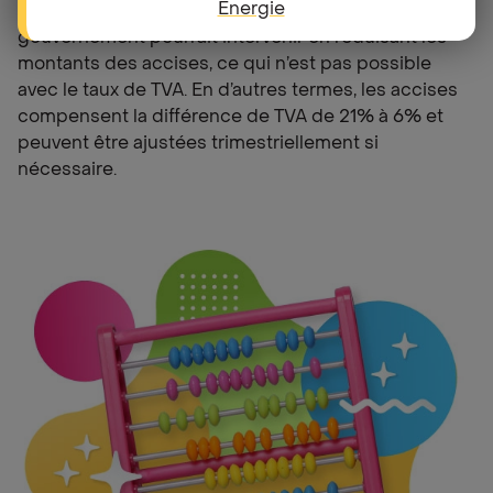
Energie
l’énergie devaient augmenter
soudainement
, le
gouvernement pourrait intervenir en réduisant les
montants des accises, ce qui n’est pas possible
avec le taux de TVA. En d’autres termes, les accises
compensent la différence de TVA de 21% à 6% et
peuvent être ajustées trimestriellement si
nécessaire.