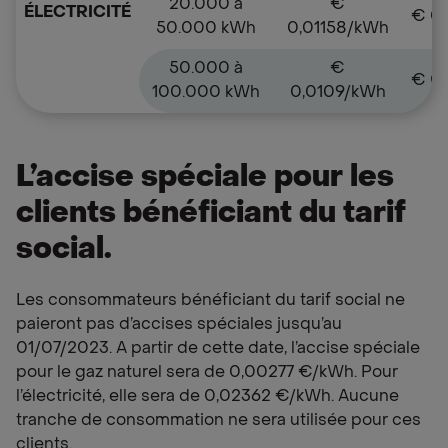
20.000 à
€
ÉLECTRICITÉ
€ 0
50.000 kWh
0,01158/kWh
50.000 à
€
€ 0
100.000 kWh
0,0109/kWh
L’accise spéciale pour les
clients bénéficiant du tarif
social.
Les consommateurs bénéficiant du tarif social ne
paieront pas d’accises spéciales jusqu’au
01/07/2023. A partir de cette date, l’accise spéciale
pour le gaz naturel sera de 0,00277 €/kWh. Pour
l’électricité, elle sera de 0,02362 €/kWh. Aucune
tranche de consommation ne sera utilisée pour ces
clients.