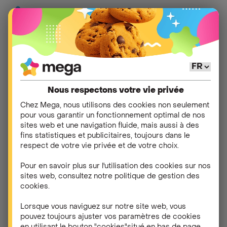
Réforme de l’accise
Nous respectons votre vie privée
spéciale pour les
Chez Mega, nous utilisons des cookies non seulement
pour vous garantir un fonctionnement optimal de nos
clients résidentiels
.
sites web et une navigation fluide, mais aussi à des
fins statistiques et publicitaires, toujours dans le
respect de votre vie privée et de votre choix.
Qu’est-ce que l’accise
Pour en savoir plus sur l'utilisation des cookies sur nos
sites web, consultez notre politique de gestion des
spéciale sur l’énergie ?
cookies.
L’accise spéciale est une taxe indirecte, qui
Lorsque vous naviguez sur notre site web, vous
pouvez toujours ajuster vos paramètres de cookies
remplace la cotisation fédérale. Elle est appliquée à