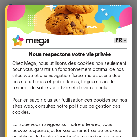
L’
électricité verte
fait-
elle partie du
fuel mix
Nous respectons votre vie privée
de Mega
?
Chez Mega, nous utilisons des cookies non seulement
pour vous garantir un fonctionnement optimal de nos
sites web et une navigation fluide, mais aussi à des
fins statistiques et publicitaires, toujours dans le
Oui, Mega commercialise des contrats d’électricité
respect de votre vie privée et de votre choix.
verte.
Pour en savoir plus sur l'utilisation des cookies sur nos
À ce jour, sur le réseau de distribution, il est
sites web, consultez notre politique de gestion des
cookies.
impossible de dire si l’électricité qui arrive à votre
compteur est verte ou grise. En effet, toute
Lorsque vous naviguez sur notre site web, vous
l’électricité (verte ou non) est injectée sur le même
pouvez toujours ajuster vos paramètres de cookies
réseau.