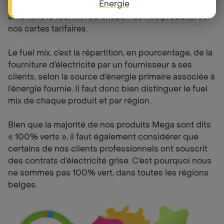
Energie
transparence quant à notre démarche, nous
affichons le fuel mix de chacun de nos produits, sur
nos cartes tarifaires.
Le fuel mix, c’est la répartition, en pourcentage, de la
fourniture d’électricité par un fournisseur à ses
clients, selon la source d’énergie primaire associée à
l’énergie fournie. Il faut donc bien distinguer le fuel
mix de chaque produit et par région.
Bien que la majorité de nos produits Mega sont dits
« 100% verts », il faut également considérer que
certains de nos clients professionnels ont souscrit
des contrats d’électricité grise. C’est pourquoi nous
ne sommes pas 100% vert, dans toutes les régions
belges.