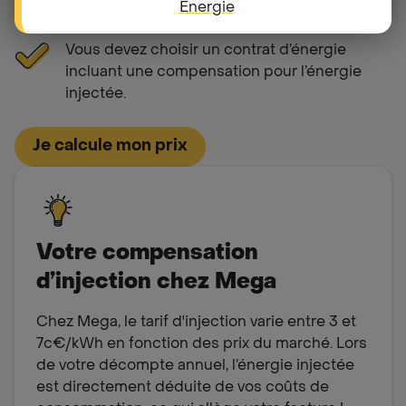
séparément le nombre de kWh injectés sur le
Energie
réseau.
Vous devez choisir un contrat d’énergie
incluant une compensation pour l’énergie
injectée.
Je calcule mon prix
Votre compensation
d’injection chez Mega
Chez Mega, le tarif d'injection varie entre 3 et
7c€/kWh en fonction des prix du marché. Lors
de votre décompte annuel, l’énergie injectée
est directement déduite de vos coûts de