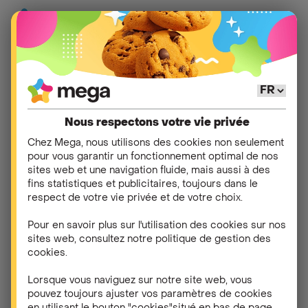
Un tarif d’injection
compétitif
Nous respectons votre vie privée
pour les producteurs
Chez Mega, nous utilisons des cookies non seulement
pour vous garantir un fonctionnement optimal de nos
d’énergie
sites web et une navigation fluide, mais aussi à des
fins statistiques et publicitaires, toujours dans le
respect de votre vie privée et de votre choix.
Vous produisez plus d'électricité que vous n'en
consommez ? Le tarif d'injection Mega valorise
Pour en savoir plus sur l'utilisation des cookies sur nos
chaque kWh que vous injectez sur le réseau et le
sites web, consultez notre politique de gestion des
transforme en avantage concret.
cookies.
Lorsque vous naviguez sur notre site web, vous
Je calcule mon avantage
pouvez toujours ajuster vos paramètres de cookies