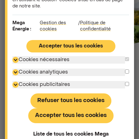
en utilisant le bouton "cookies"situé en bas de page
de notre site.
Mega
Gestion des
/
Politique de
Énergie :
cookies
confidentialité
Accepter tous les cookies
Cookies nécessaires
Cookies analytiques
Les conditions pour
Cookies publicitaires
bénéficier du tarif
d'injection :
Refuser tous les cookies
Accepter tous les cookies
Votre installation photovoltaïque doit être
raccordée à un compteur numérique
(communicant) permettant de calculer
Liste de tous les cookies Mega