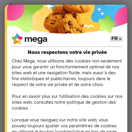
Aide
>
Autres
>
Assistance technique
Nous respectons votre vie privée
Comment puis-je
Chez Mega, nous utilisons des cookies non seulement
pour vous garantir un fonctionnement optimal de nos
tester la couverture du
sites web et une navigation fluide, mais aussi à des
fins statistiques et publicitaires, toujours dans le
réseau Mega pour
respect de votre vie privée et de votre choix.
l'internet mobile ?
Pour en savoir plus sur l'utilisation des cookies sur nos
sites web, consultez notre politique de gestion des
cookies.
Mega utilise le réseau d'Orange. Vous pouvez vérifier
l'étendue et la qualité de la connexion mobile (5G,
Lorsque vous naviguez sur notre site web, vous
4G et 3G) en fonction d'où vous vous trouvez, via
pouvez toujours ajuster vos paramètres de cookies
cette carte
.