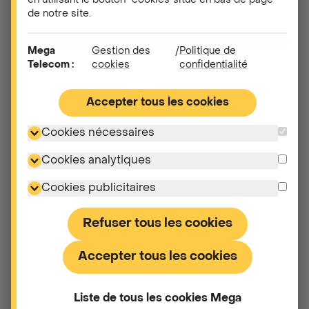
en utilisant le bouton "cookies"situé en bas de page
de notre site.
Mega
Gestion des
/
Politique de
Telecom :
cookies
confidentialité
Autres questions dans
"
Assistance technique
"
Accepter tous les cookies
Cookies nécessaires
Comment puis-je tester la couverture du réseau
Mega pour l'internet mobile ?
Cookies analytiques
Cookies publicitaires
Pourquoi je n'ai pas de réseau en Belgique ?
Refuser tous les cookies
Pourquoi je n'ai pas de réseau à l'étranger ?
Accepter tous les cookies
Comment configurer ma boîte vocale ?
Liste de tous les cookies Mega