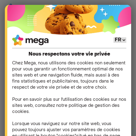
Aide
>
Ma carte SIM
>
Activer ma carte SIM
Nous respectons votre vie privée
Autres questions dans
Chez Mega, nous utilisons des cookies non seulement
pour vous garantir un fonctionnement optimal de nos
Activer ma carte SIM
sites web et une navigation fluide, mais aussi à des
fins statistiques et publicitaires, toujours dans le
respect de votre vie privée et de votre choix.
Comment activer ma carte SIM ?
Pour en savoir plus sur l'utilisation des cookies sur nos
sites web, consultez notre politique de gestion des
Je n'ai pas reçu ma carte SIM. Que dois-je faire ?
cookies.
Lorsque vous naviguez sur notre site web, vous
Je n'ai pas reçu d'e-mail de confirmation
pouvez toujours ajuster vos paramètres de cookies
contenant le code d'activation de ma carte SIM.