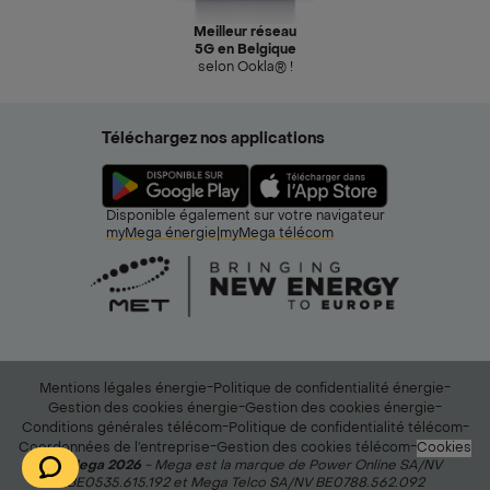
Meilleur réseau
5G en Belgique
selon Ookla® !
Téléchargez nos applications
Disponible également sur votre navigateur
myMega énergie
|
myMega télécom
-
-
Mentions légales énergie
Politique de confidentialité énergie
-
-
Gestion des cookies énergie
Gestion des cookies énergie
-
-
Conditions générales télécom
Politique de confidentialité télécom
-
-
Coordonnées de l’entreprise
Gestion des cookies télécom
Cookies
© Mega 2026
- Mega est la marque de Power Online SA/NV
BE0535.615.192 et Mega Telco SA/NV BE0788.562.092