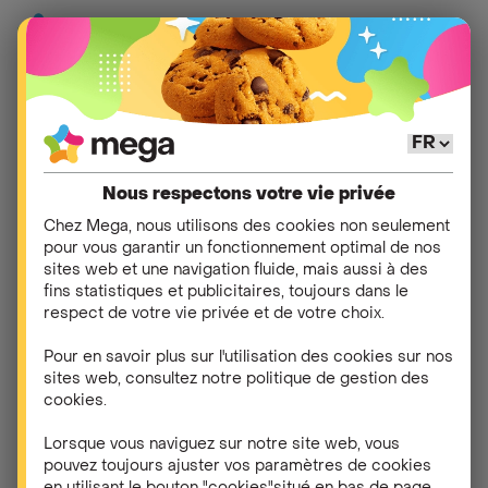
Aide
>
Ma carte SIM
>
Activer ma carte SIM
Nous respectons votre vie privée
Que faire si ma carte
Chez Mega, nous utilisons des cookies non seulement
pour vous garantir un fonctionnement optimal de nos
SIM n'a pas été
sites web et une navigation fluide, mais aussi à des
fins statistiques et publicitaires, toujours dans le
envoyée à la bonne
respect de votre vie privée et de votre choix.
adresse ?
Pour en savoir plus sur l'utilisation des cookies sur nos
sites web, consultez notre politique de gestion des
cookies.
Si nous le constatons nous-mêmes, par exemple via
un retour de courrier, nous vous le ferons bien
Lorsque vous naviguez sur notre site web, vous
évidemment savoir par e-mail. Il est possible qu'une
pouvez toujours ajuster vos paramètres de cookies
erreur se soit glissée au moment de l'encodage de