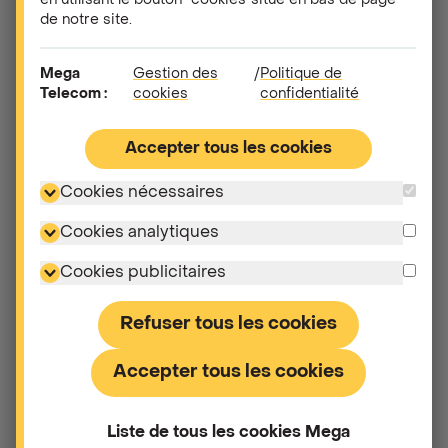
en utilisant le bouton "cookies"situé en bas de page
de notre site.
Combien coûte la data ?
Mega
Gestion des
/
Politique de
Est-ce que je peux vraiment envoyer des SMS de
Telecom :
cookies
confidentialité
manière illimitée ?
Accepter tous les cookies
Mes appels sont-ils vraiment illimités ?
Cookies nécessaires
Je consomme beaucoup de données et je ne sais
Cookies analytiques
pourquoi. Comment puis-je limiter cela ?
Cookies publicitaires
Refuser tous les cookies
Accepter tous les cookies
Liste de tous les cookies Mega