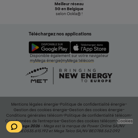
Meilleur réseau
5G en Belgique
selon Ookla® !
Téléchargez nos applications
Disponible également sur votre navigateur
myMega énergie
|
myMega télécom
-
-
Mentions légales énergie
Politique de confidentialité énergie
-
-
Gestion des cookies énergie
Gestion des cookies énergie
-
-
Conditions générales télécom
Politique de confidentialité télécom
-
-
Coordonnées de l’entreprise
Gestion des cookies télécom
Cookies
© Mega 2026
- Mega est la marque de Power Online SA/NV
BE0535.615.192 et Mega Telco SA/NV BE0788.562.092