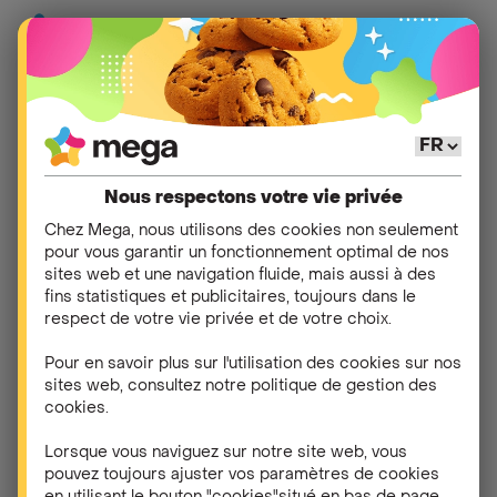
Aide
>
Ma consommation
>
Autres
Nous respectons votre vie privée
Autres questions dans
Chez Mega, nous utilisons des cookies non seulement
pour vous garantir un fonctionnement optimal de nos
Autres
sites web et une navigation fluide, mais aussi à des
fins statistiques et publicitaires, toujours dans le
respect de votre vie privée et de votre choix.
Qu'est-ce qu'un forfait ?
Pour en savoir plus sur l'utilisation des cookies sur nos
sites web, consultez notre politique de gestion des
Combien coûte un SMS ?
cookies.
Lorsque vous naviguez sur notre site web, vous
Combien coûte un appel ?
pouvez toujours ajuster vos paramètres de cookies