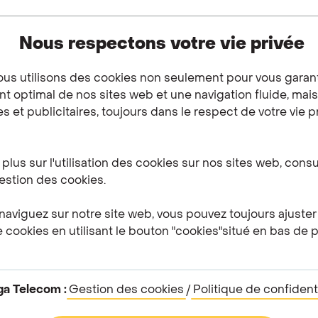
Nous respectons votre vie privée
& International
"
us utilisons des cookies non seulement pour vous garant
 optimal de nos sites web et une navigation fluide, mais
Qu'est-ce que Roam Like at Home?
es et publicitaires, toujours dans le respect de votre vie p
 plus sur l'utilisation des cookies sur nos sites web, cons
Quels sont les services à l'étranger ?
estion des cookies.
aviguez sur notre site web, vous pouvez toujours ajuster
Serai-je facturé si je reçois des appels ou
cookies en utilisant le bouton "cookies"situé en bas de 
des SMS de l’étranger ?
a Telecom :
Gestion des cookies
/
Politique de confidenti