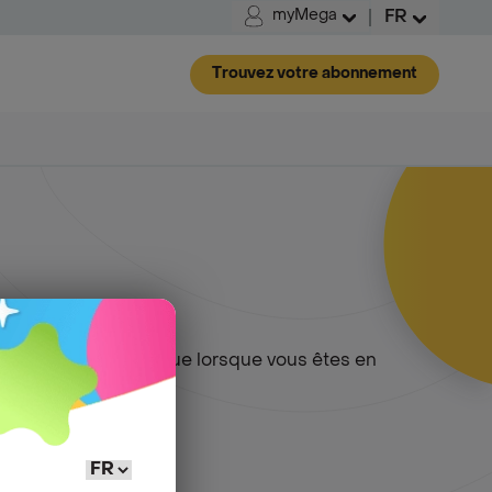
myMega
FR
Trouvez votre abonnement
ifs
avec le roaming est que lorsque vous êtes en