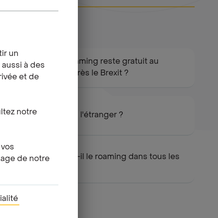
ir un
Est-ce que le roaming reste gratuit au
 aussi à des
Royaume-Uni après le Brexit ?
rivée et de
ultez notre
Puis-je appeler à l'étranger ?
 vos
Mega propose-t-il le roaming dans tous les
page de notre
pays du monde?
alité