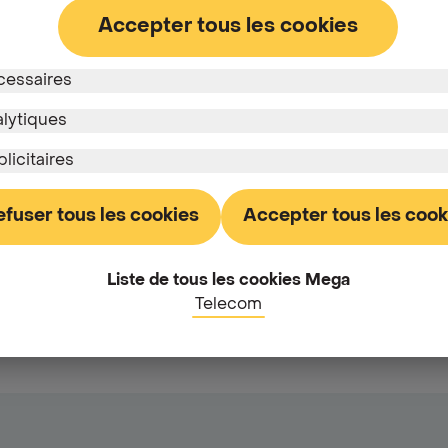
Accepter tous les cookies
cessaires
alytiques
licitaires
rgie
Notre offre télécom
Liens pratiques
Mobile
Cartes tarifaires
efuser tous les cookies
Accepter tous les cook
Mega Mobile 5 GB
Déménagement
Mega Mobile 30 GB
Jobs
nde
Mega Mobile 75 GB
Contact presse
Mega Mobile 120 GB
Aide & Contact
Liste de tous les cookies Mega
Liste de prix
Telecom
Droit de renonciation
Récapitulatifs
nde
contractuels