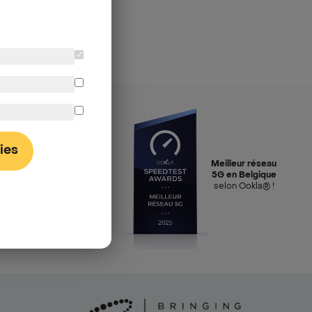
ies
Meilleur réseau
5G en Belgique
selon Ookla® !