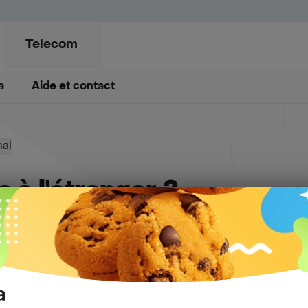
Telecom
​
ment
Aide et contact
Aide et contact
Blog
Avantages exclus
nal
 à l'étranger ?
t SMS depuis la Belgique vers l’étranger. La différence 
 conditions tarifaires particulières
.