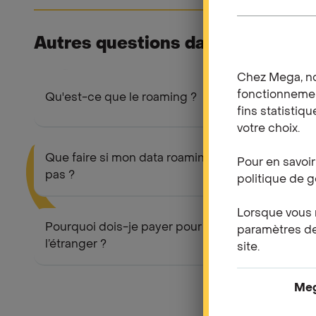
Autres questions dans "
Roaming 
Chez Mega, no
fonctionnement
Qu'est-ce que le roaming ?
fins statistiqu
votre choix.
Que faire si mon data roaming ne fonctionne
Pour en savoir
pas ?
politique de g
Lorsque vous n
Pourquoi dois-je payer pour un appel reçu à
paramètres de 
l’étranger ?
site.
Meg