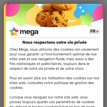
Mon
Tout sur vos données
Aide
>
>
abonnement
mobiles
Nous respectons votre vie privée
Chez Mega, nous utilisons des cookies non seulement
Quels sont les
pour vous garantir un fonctionnement optimal de nos
sites web et une navigation fluide, mais aussi à des
avantages de la 5G ?
fins statistiques et publicitaires, toujours dans le
respect de votre vie privée et de votre choix.
Ultra-rapide : téléchargez jusqu’à 10 fois plus vite !
Pour en savoir plus sur l'utilisation des cookies sur nos
Fini les longues attentes : les pages se chargent en
sites web, consultez notre politique de gestion des
un éclair, les vidéos démarrent instantanément, et
cookies.
les jeux en ligne sont plus fluides que jamais.
Lorsque vous naviguez sur notre site web, vous
Ultra-stable : une connexion qui tient bon, même
pouvez toujours ajuster vos paramètres de cookies
dans les foules