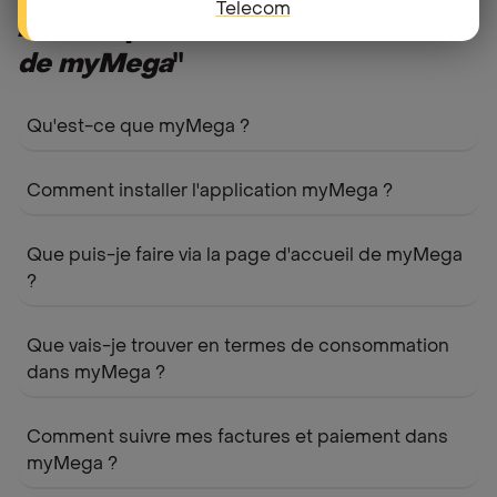
Telecom
Autres questions dans "
Utilisation
de myMega
"
Qu'est-ce que myMega ?
Comment installer l'application myMega ?
Que puis-je faire via la page d'accueil de myMega
?
Que vais-je trouver en termes de consommation
dans myMega ?
Comment suivre mes factures et paiement dans
myMega ?