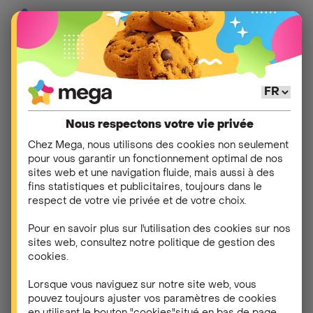
Aide
>
myMega
>
Utilisation de myMega
Nous respectons votre vie privée
Comment modifier
Chez Mega, nous utilisons des cookies non seulement
pour vous garantir un fonctionnement optimal de nos
mon adresse de
sites web et une navigation fluide, mais aussi à des
fins statistiques et publicitaires, toujours dans le
facturation pour les
respect de votre vie privée et de votre choix.
services télécom ?
Pour en savoir plus sur l'utilisation des cookies sur nos
sites web, consultez notre politique de gestion des
cookies.
Vous pouvez facilement modifier votre adresse de
facturation via votre
espace client myMega
.
Lorsque vous naviguez sur notre site web, vous
pouvez toujours ajuster vos paramètres de cookies
Suivez ces étapes :