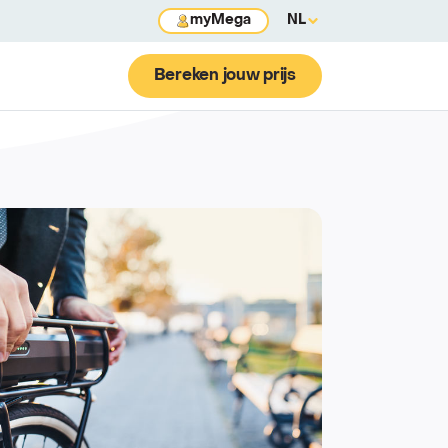
myMega
NL
Bereken jouw prijs