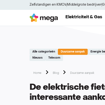
Site réalisé par Softedge studio - https://softedge.be
Zelfstandigen en KMO’s
Middelgrote bedrijven
G
Mega
Elektriciteit & Gas
Alle categorieën
Duurzame aanpak
Energie be
Nieuws
Telecom
Home
Blog
Duurzame aanpak
De elektrische fie
interessante aank