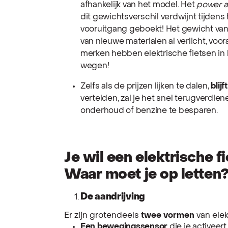
afhankelijk van het model. Het
power a
dit gewichtsverschil verdwijnt tijdens h
vooruitgang geboekt! Het gewicht van d
van nieuwe materialen al verlicht, voo
merken hebben elektrische fietsen in
wegen!
Zelfs als de prijzen lijken te dalen,
blij
vertelden, zal je het snel terugverdie
onderhoud of benzine te besparen.
Je wil een elektrische f
Waar moet je op letten
De aandrijving
Er zijn grotendeels
twee vormen
van elek
Een bewegingssensor
die je activeer