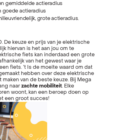
n gemiddelde actieradius
n goede actieradius
milieuvriendelijk, grote actieradius.
 De keuze en prijs van je elektrische
lijk hiervan is het aan jou om te
ektrische fiets kan inderdaad een grote
 afhankelijk van het gewest waar je
een fiets. ’t Is de moeite waard om dat
r gemaakt hebben over deze elektrische
t maken van de beste keuze. Bij Mega
gang naar
zachte mobiliteit
. Elke
toren woont, kan een beroep doen op
het een groot succes!