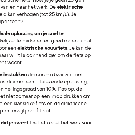
ktrische fiets moet je je geen zorgen
 van en naar het werk. De
elektrische
heid kan verhogen (tot 25 km/u). Je
super toch?
deale oplossing om je snel te
kkelijker te parkeren en goedkoper dan al
voor een
elektrische vouwfiets
. Je kan de
r wil. ’t Is ook handiger om de fiets op
ent woont.
eile stukken
die ondenkbaar zijn met
ets is daarom een uitstekende oplossing,
n hellingsgraad van 10%. Pas op, de
oet niet zomaar op een knop drukken om
ijd een klassieke fiets en de elektrische
en terwijl je zelf trapt.
dat je zweet
. De fiets doet het werk voor