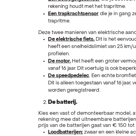
rekening houdt met het trapritme.
Een trapkrachtsensor
die je in gang ze
trapritme.
Deze twee manieren van elektrische aand
De elektrische fiets.
Dit is het eenvou
heeft een snelheidslimiet van 25 km/u 
profielen.
De motor.
Het heeft een groter vermo
vanaf 16 jaar. Dit voertuig is ook beperk
De speedpedelec
. Een echte bromfie
Dit is alleen toegestaan vanaf 16 jaar, 
worden geregistreerd.
De batterij.
Kies een vast of demonteerbaar model, af
rekening mee dat uitneembare batterijen
prijs van de batterijen gaat van € 150 tot
Loodbatterijen:
zwaar en een kleine ac