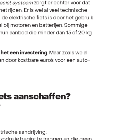
ssist systeem
zorgt er echter voor dat
et rijden. Er is wel al veel technische
e elektrische fiets is door het gebruik
ral bij motoren en batterijen. Sommige
 hun aanbod die minder dan 15 of 20 kg
ft het een investering
. Maar zoals we al
nen door kostbare euro’s voor een auto-
iets aanschaffen?
?
trische aandrijving:
t zodra je begint te trappen en die geen