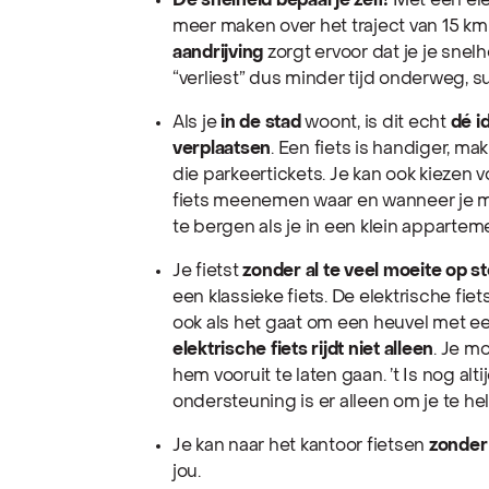
De snelheid bepaal je zelf!
Met een ele
meer maken over het traject van 15 km
aandrijving
zorgt ervoor dat je je snel
“verliest” dus minder tijd onderweg, 
Als je
in de stad
woont, is dit echt
dé i
verplaatsen
. Een fiets is handiger, ma
die parkeertickets. Je kan ook kiezen 
fiets meenemen waar en wanneer je maa
te bergen als je in een klein appartem
Je fietst
zonder al te veel moeite op st
een klassieke fiets. De elektrische fi
ook als het gaat om een heuvel met ee
elektrische fiets rijdt niet alleen
. Je m
hem vooruit te laten gaan. ’t Is nog alt
ondersteuning is er alleen om je te help
Je kan naar het kantoor fietsen
zonder 
jou.