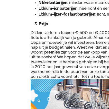
Nikkelbatterijen:
minder zwaar maar ee
Lithium-ionbatterijen:
heel licht en ee
Lithium-ijzer-fosfaat batterijen:
licht, 
Prijs
Dit kan variëren tussen € 600 en € 4000.
fiets is afhankelijk van je gebruik. Afhanke
bepalen hoeveel je wil investeren. Een el
hap uit je budget halen. Weet wel dat er,
woont,
premies
zijn voor de aankoop van 
uit te zoeken! We hopen dat we je wijze
tweewieler en je hebben geholpen bij he
is 2020 het jaar geweest van onze over
werknemer die in de buurt van onze kan
een elektrische vouwfiets. Tot nu toe is 