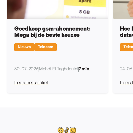
Goedkoop gsm-abonnement:
Hoe 
Mega bij de beste keuzes
data
Nieuws
Telecom
Tele
30-07-2026
Mehdi El Taghdouini
7 min.
24-06
Lees het artikel
Lees h
Mega
Facebook
Tiktok
Instagram