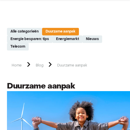
Site réalisé par Softedge studio - https://softedge.be
Alle categorieën
Duurzame aanpak
Energie besparen: tips
Energiemarkt
Nieuws
Telecom
Home
Blog
Duurzame aanpak
Duurzame aanpak