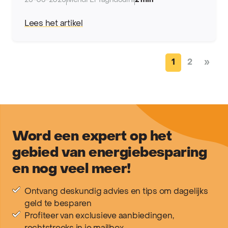
25-03-2025
Mehdi El Taghdouini
2 min
Lees het artikel
Posts navi
1
2
»
Word een expert op het
gebied van energiebesparing
en nog veel meer!
Ontvang deskundig advies en tips om dagelijks
geld te besparen
Profiteer van exclusieve aanbiedingen,