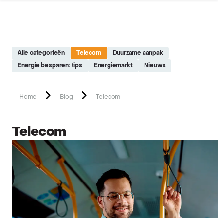
Site réalisé par Softedge studio - https://softedge.be
Alle categorieën
Telecom
Duurzame aanpak
Energie besparen: tips
Energiemarkt
Nieuws
Home
Blog
Telecom
Telecom