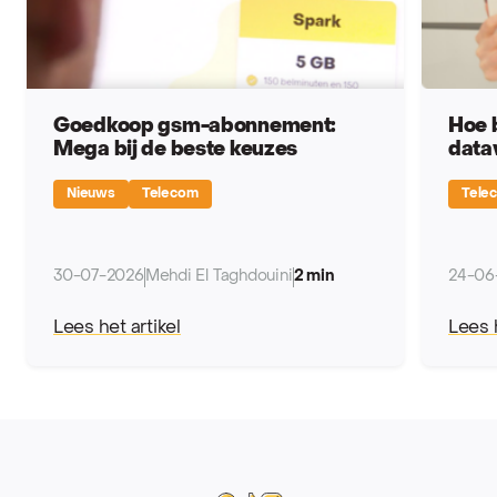
Goedkoop gsm-abonnement:
Hoe 
Mega bij de beste keuzes
data
Nieuws
Telecom
Tele
30-07-2026
Mehdi El Taghdouini
2 min
24-06
Lees het artikel
Lees h
Mega