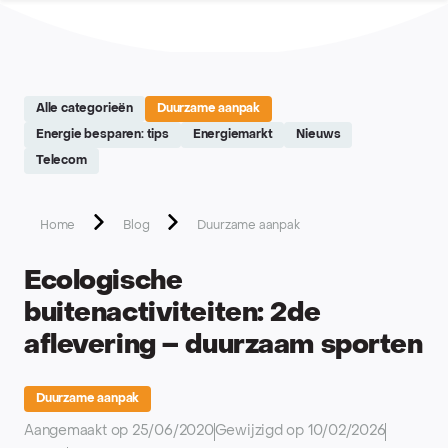
Site réalisé par Softedge studio - https://softedge.be
Alle categorieën
Duurzame aanpak
Energie besparen: tips
Energiemarkt
Nieuws
Telecom
Home
Blog
Duurzame aanpak
Ecologische
buitenactiviteiten: 2de
aflevering – duurzaam sporten
Duurzame aanpak
Aangemaakt op 25/06/2020
Gewijzigd op 10/02/2026